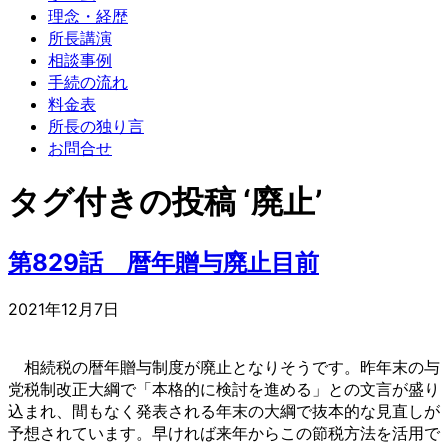
理念・経歴
所長講演
相談事例
手続の流れ
料金表
所長の独り言
お問合せ
タグ付きの投稿 ‘廃止’
第829話 暦年贈与廃止目前
2021年12月7日
相続税の暦年贈与制度が廃止となりそうです。昨年末の与
党税制改正大綱で「本格的に検討を進める」との文言が盛り
込まれ、間もなく発表される年末の大綱で抜本的な見直しが
予想されています。早ければ来年からこの節税方法を活用で