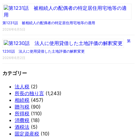
第1231話 被相続人の配偶者の特定居住用宅地等の適用
2026年6月5日
第
1230話 法人に使用貸借した土地評価の解釈変更
2026年6月2日
カテゴリー
法人税
(2)
所長の独り言
(1,243)
相続税
(457)
贈与税
(90)
所得税
(110)
消費税
(18)
酒税法
(5)
固定資産税
(10)