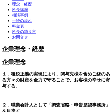
理念・経歴
所長講演
相談事例
手続の流れ
料金表
所長の独り言
お問合せ
企業理念・経歴
企業理念
１．租税正義の実現により、関与先様を含めご縁のあ
る方々の財産を全力で守ることで、お客様の幸せに寄
与する。
２．職業会計人として「調査省略・申告是認事務所」
を目指す。