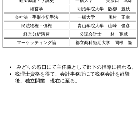
経済原論・学説史
一橋大学 美濃口 武雄
経営学
明治学院大学 阪柳 豊秋
会社法・手形小切手法
一橋大学 川村 正幸
民法物権・債権
青山学院大学 山崎 俊彦
経営分析演習
公認会計士 林 寛威
マーケッティング論
都立商科短期大学 関根 隆
みどりの窓口にて主任職として部下の指導に携わる。
税理士資格を得て、会計事務所にて税務会計を経験
後、独立開業 現在に至る。
昭和55年4月
国鉄入社 八戸駅 勤務
昭和58年4月
盛岡車掌区 配属
昭和60年4月