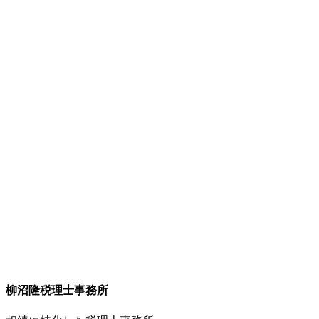
中央鉄道学園 大学課程 入園
昭和62年4月
郡山駅みどりの窓口 配属
平成2年4月
税理士試験を目指し東日本旅客鉄道株式会社 退職
JR東日本退職後
簿記論・財務諸表論・所得税法・消費税法・相続税法の５科
目合格を果たし、税理士資格を得る
現 在
栁沼隆税理士事務所を運営
柳沼隆税理士事務所