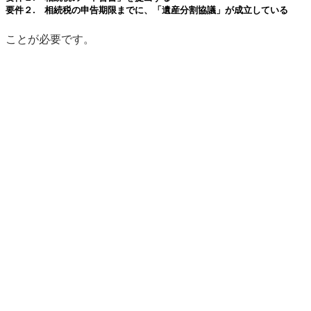
要件２.
相続税の申告期限までに、「遺産分割協議」が成立している
ことが必要です。
でも、考えてみてください。
相続税法を理解していないだけで本来受けられるべき優遇処
置も受けられずに高い相続税を支払う人がいるということ
は、そもそも憲法の応能負担原則の趣旨に反するのではない
かという点であります。
この応能負担原則の法的根拠は、憲法13条（個人の尊
重）、14条（法の下の平等）、25条（生存権の保障）、29
条（財産権の保障）等であります。
中には、先祖代々の土地を相続され、現預金のない状況で
高い相続税を支払わされる方も多いと聞きます。
このような状況下で、私の会計事務所は、理念に基づき、
一定の要件に該当される方には、特別に割引料金設定をさせ
ていただき、このような会計事務所があるということを広く
社会に知っていただきたく又社会に貢献していきたいと、ホ