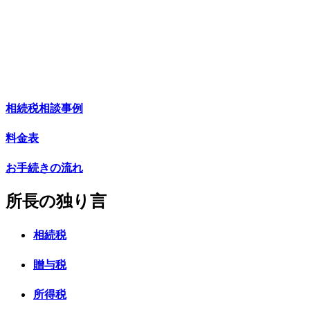
ームページを立ち上げることに至りました。
ホームページを通じて常に新しい情報をご提供することがで
きればと思っております。
今後とも、末永くお付き合いいただけますよう、宜しくお願
い申し上げます。
相続税相談事例
料金表
お手続きの流れ
所長の独り言
相続税
贈与税
所得税