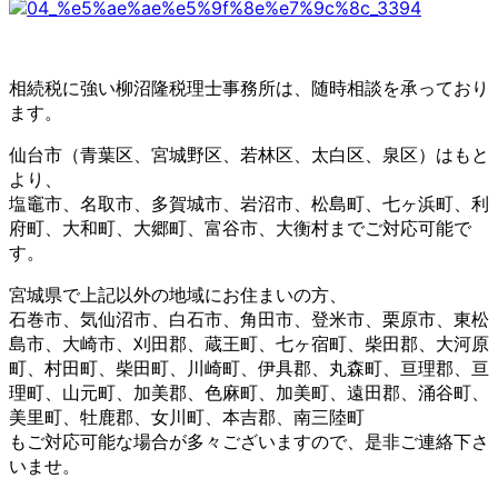
相続税に強い柳沼隆税理士事務所は、随時相談を承っており
ます。
仙台市（青葉区、宮城野区、若林区、太白区、泉区）はもと
より、
塩竈市、名取市、多賀城市、岩沼市、松島町、七ヶ浜町、利
府町、大和町、大郷町、富谷市、大衡村までご対応可能で
す。
宮城県で上記以外の地域にお住まいの方、
石巻市、気仙沼市、白石市、角田市、登米市、栗原市、東松
島市、大崎市、刈田郡、蔵王町、七ヶ宿町、柴田郡、大河原
町、村田町、柴田町、川崎町、伊具郡、丸森町、亘理郡、亘
理町、山元町、加美郡、色麻町、加美町、遠田郡、涌谷町、
美里町、牡鹿郡、女川町、本吉郡、南三陸町
もご対応可能な場合が多々ございますので、是非ご連絡下さ
いませ。