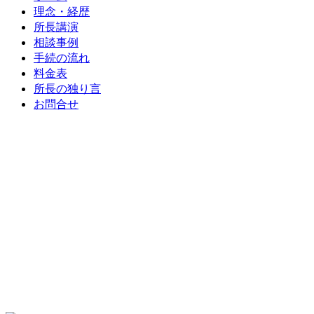
理念・経歴
所長講演
相談事例
手続の流れ
料金表
所長の独り言
お問合せ
相続税に強い税理士
事務所
相続税の事なら栁沼隆税理士事務所にお任せ下さい
もちろん、法人・個人の申告もおまかせください
対応エリア