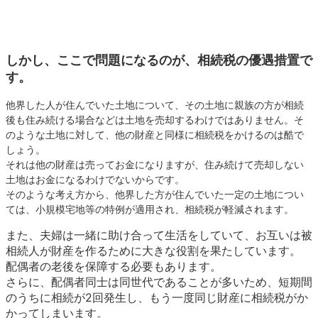
落傾向にあります。
結果として相続税が課税される人の割合が大幅に低下し続けてきま
した。この状況を踏まえ、今回の改正に至ったわけであります。
しかし、ここで問題になるのが、相続税の優遇措置で
す。
他界した人が住んでいた土地について、その土地に親族の方が相続
後も住み続ける場合などは土地を売却するわけではありません。そ
のような土地に対して、他の財産と同様に相続税をかけるのは酷で
しょう。
それは他の財産は売ってお金になりますが、住み続けて売却しない
土地はお金になるわけでないからです。
そのような考え方から、他界した方が住んでいた一定の土地につい
ては、小規模宅地等の特例が適用され、相続税が軽減されます。
また、夫婦は一緒に助け合って生活をしていて、お互いは被
相続人が財産を作るために大きな役割を果たしています。
配偶者の老後を保障する必要もあります。
さらに、配偶者同士は同世代であることが多いため、短期間
のうちに相続が2回発生し、もう一度同じ財産に相続税がか
かってしまいます。