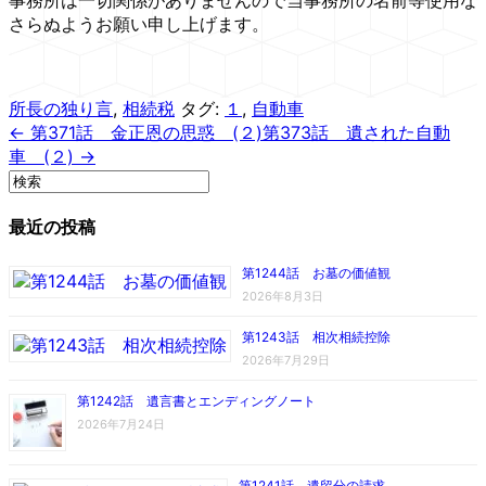
さらぬようお願い申し上げます。
所長の独り言
,
相続税
タグ:
１
,
自動車
← 第371話 金正恩の思惑 (２)
第373話 遺された自動
車 (２) →
最近の投稿
第1244話 お墓の価値観
2026年8月3日
第1243話 相次相続控除
2026年7月29日
第1242話 遺言書とエンディングノート
2026年7月24日
第1241話 遺留分の請求