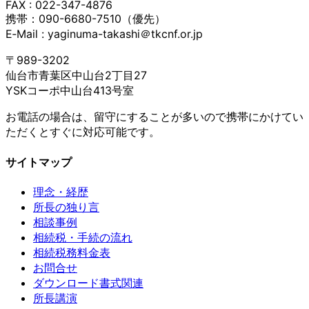
FAX : 022-347-4876
携帯：090-6680-7510（優先）
E‐Mail : yaginuma-takashi＠tkcnf.or.jp
〒989-3202
仙台市青葉区中山台2丁目27
YSKコーポ中山台413号室
お電話の場合は、留守にすることが多いので携帯にかけてい
ただくとすぐに対応可能です。
サイトマップ
理念・経歴
所長の独り言
相談事例
相続税・手続の流れ
相続税務料金表
お問合せ
ダウンロード書式関連
所長講演