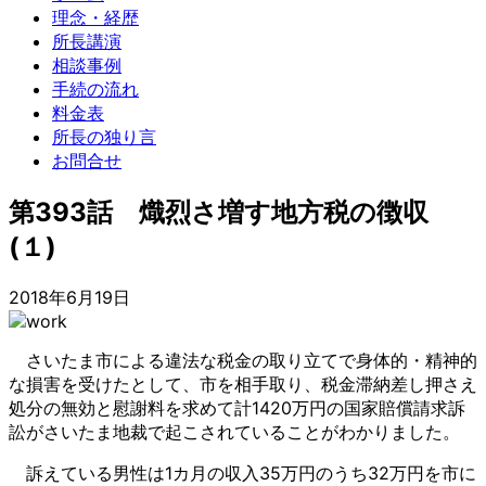
理念・経歴
所長講演
相談事例
手続の流れ
料金表
所長の独り言
お問合せ
第393話 熾烈さ増す地方税の徴収
(１)
2018年6月19日
さいたま市による違法な税金の取り立てで身体的・精神的
な損害を受けたとして、市を相手取り、税金滞納差し押さえ
処分の無効と慰謝料を求めて計1420万円の国家賠償請求訴
訟がさいたま地裁で起こされていることがわかりました。
訴えている男性は1カ月の収入35万円のうち32万円を市に