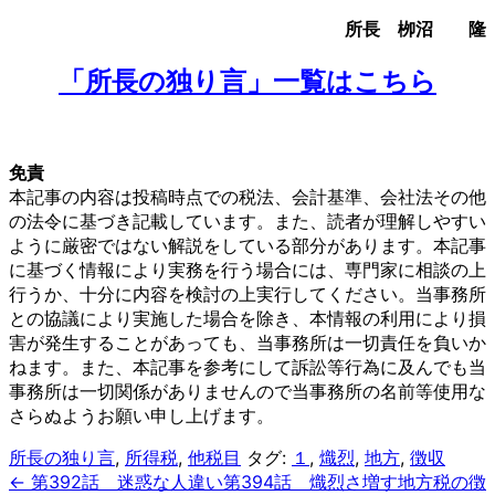
所長 栁沼 隆
「所長の独り言」一覧はこちら
免責
本記事の内容は投稿時点での税法、会計基準、会社法その他
の法令に基づき記載しています。また、読者が理解しやすい
ように厳密ではない解説をしている部分があります。本記事
に基づく情報により実務を行う場合には、専門家に相談の上
行うか、十分に内容を検討の上実行してください。当事務所
との協議により実施した場合を除き、本情報の利用により損
害が発生することがあっても、当事務所は一切責任を負いか
ねます。また、本記事を参考にして訴訟等行為に及んでも当
事務所は一切関係がありませんので当事務所の名前等使用な
さらぬようお願い申し上げます。
所長の独り言
,
所得税
,
他税目
タグ:
１
,
熾烈
,
地方
,
徴収
← 第392話 迷惑な人違い
第394話 熾烈さ増す地方税の徴