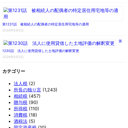
第1231話 被相続人の配偶者の特定居住用宅地等の適用
2026年6月5日
第
1230話 法人に使用貸借した土地評価の解釈変更
2026年6月2日
カテゴリー
法人税
(2)
所長の独り言
(1,243)
相続税
(457)
贈与税
(90)
所得税
(110)
消費税
(18)
酒税法
(5)
固定資産税
(10)