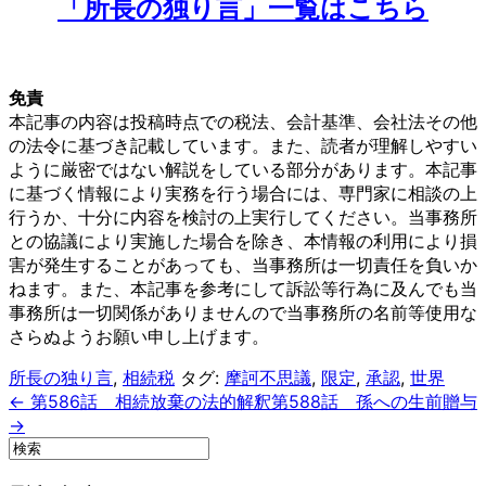
「所長の独り言」一覧はこちら
免責
本記事の内容は投稿時点での税法、会計基準、会社法その他
の法令に基づき記載しています。また、読者が理解しやすい
ように厳密ではない解説をしている部分があります。本記事
に基づく情報により実務を行う場合には、専門家に相談の上
行うか、十分に内容を検討の上実行してください。当事務所
との協議により実施した場合を除き、本情報の利用により損
害が発生することがあっても、当事務所は一切責任を負いか
ねます。また、本記事を参考にして訴訟等行為に及んでも当
事務所は一切関係がありませんので当事務所の名前等使用な
さらぬようお願い申し上げます。
所長の独り言
,
相続税
タグ:
摩訶不思議
,
限定
,
承認
,
世界
← 第586話 相続放棄の法的解釈
第588話 孫への生前贈与
→