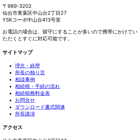
〒989-3202
仙台市青葉区中山台2丁目27
YSKコーポ中山台413号室
お電話の場合は、留守にすることが多いので携帯にかけてい
ただくとすぐに対応可能です。
サイトマップ
理念・経歴
所長の独り言
相談事例
相続税・手続の流れ
相続税務料金表
お問合せ
ダウンロード書式関連
所長講演
アクセス