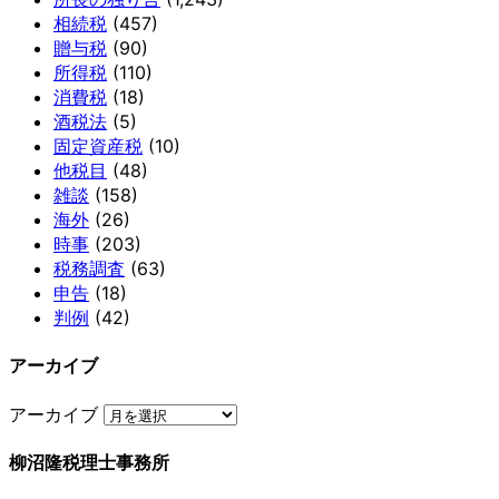
相続税
(457)
贈与税
(90)
所得税
(110)
消費税
(18)
酒税法
(5)
固定資産税
(10)
他税目
(48)
雑談
(158)
海外
(26)
時事
(203)
税務調査
(63)
申告
(18)
判例
(42)
アーカイブ
アーカイブ
柳沼隆税理士事務所