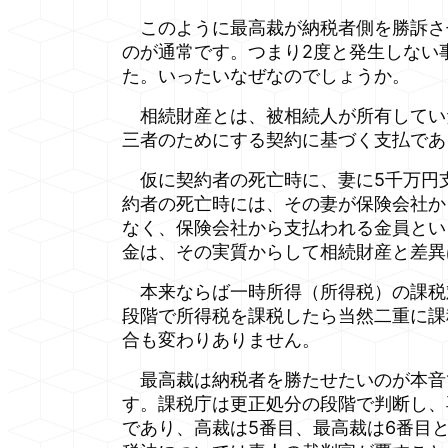
このように最高裁が納税者側を勝訴さ
のが通常です。つまり2度と発生しない
た。いったいなぜなのでしょうか。
相続財産とは、被相続人が所有していた
三者のためにする契約に基づく支払であ
仮に契約者の死亡時に、妻に5千万円
約者の死亡時には、その妻が保険会社か
なく、保険会社から支払われる金員とい
金は、その実質からして相続財産と差異
本来ならば一時所得（所得税）の課税
段階で所得税を課税したら当然二重に課
合も変わりありません。
最高裁は納税者を勝たせたいのが本音
す。課税庁は更正処分の段階で判断し、
であり、高裁は5番目、最高裁は6番目