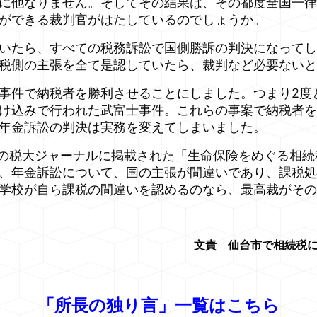
に他なりません。そしてその結果は、その都度全国一律
ができる裁判官がはたしているのでしょうか。
いたら、すべての税務訴訟で国側勝訴の判決になってし
税側の主張を全て是認していたら、裁判など必要ないと
事件で納税者を勝利させることにしました。つまり2度
け込みで行われた武富士事件。これらの事案で納税者を
年金訴訟の判決は実務を変えてしまいました。
の税大ジャーナルに掲載された「生命保険をめぐる相続
、年金訴訟について、国の主張が間違いであり、課税処
学校が自ら課税の間違いを認めるのなら、最高裁がその
文責 仙台市で相続税に
「所長の独り言」一覧はこちら