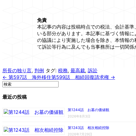
免責
本記事の内容は投稿時点での税法、会計基準
いる部分があります。本記事に基づく情報に
の協議により実施した場合を除き、本情報の
て訴訟等行為に及んでも当事務所は一切関係
所長の独り言
,
判例
タグ:
税務
,
最高裁
,
訴訟
← 第597話 海外移住
第599話 相続回復請求権 →
最近の投稿
第1244話 お墓の価値観
2026年8月3日
第1243話 相次相続控除
2026年7月29日