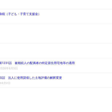
独身税（子ども・子育て支援金）
第1231話 被相続人の配偶者の特定居住用宅地等の適用
2026年6月5日
230話 法人に使用貸借した土地評価の解釈変更
6年6月2日