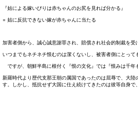
『姑による嫁いびりは赤ちゃんのお尻を見れば分かる』
= 姑に反抗できない嫁が赤ちゃんに当たる
加害者側から、誠心誠意謝罪され、賠償され社会的制裁を受
いつまでもネチネチ恨むのは潔くないし、被害者側にとって
ですが、朝鮮半島に根付く『恨の文化』では『恨みは千年も
新羅時代より歴代支那王朝の属国であったのは屈辱で、大陸
す。しかし、抵抗せず大国に仕え続けてきたのは彼等自身で