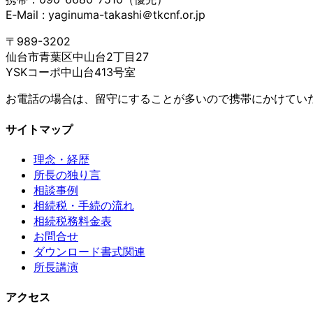
E‐Mail : yaginuma-takashi＠tkcnf.or.jp
〒989-3202
仙台市青葉区中山台2丁目27
YSKコーポ中山台413号室
お電話の場合は、留守にすることが多いので携帯にかけてい
サイトマップ
理念・経歴
所長の独り言
相談事例
相続税・手続の流れ
相続税務料金表
お問合せ
ダウンロード書式関連
所長講演
アクセス