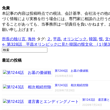
免責
本記事の内容は投稿時点での税法、会計基準、会社法その他
づく情報により実務を行う場合には、専門家に相談の上行う
することがあっても、当事務所は一切責任を負いかねます。
願い申し上げます。
所長の独り言
,
海外
タグ:
２
,
平昌
,
オリンピック
,
韓国
,
恨
,
文
← 第328話 平昌オリンピックに見た韓国の恨文化 (１)
第
最近の投稿
第1244話 お墓の価値観
2026年8月3日
第1243話 相次相続控除
2026年7月29日
第1242話 遺言書
2026年7月24日