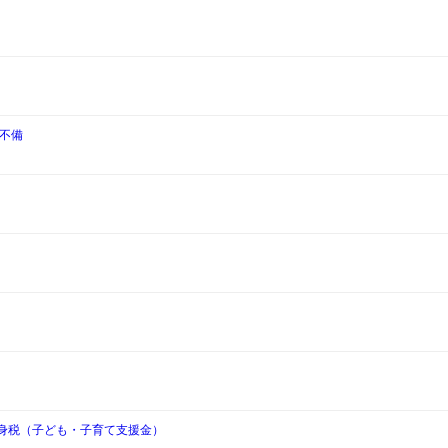
る不備
独身税（子ども・子育て支援金）