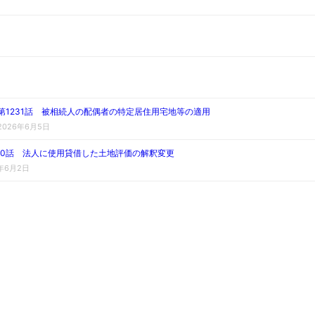
第1231話 被相続人の配偶者の特定居住用宅地等の適用
2026年6月5日
230話 法人に使用貸借した土地評価の解釈変更
6年6月2日