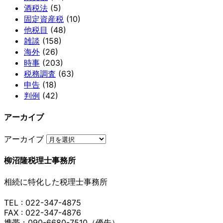
酒税法
(5)
固定資産税
(10)
他税目
(48)
雑談
(158)
海外
(26)
時事
(203)
税務調査
(63)
申告
(18)
判例
(42)
アーカイブ
アーカイブ
柳沼隆税理士事務所
相続に特化した税理士事務所
TEL : 022-347-4875
FAX : 022-347-4876
携帯：090-6680-7510（優先）