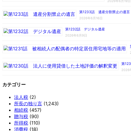
2026年6月19日
第1233話 遺産分割禁止の遺言
2026年6月16日
第1232話 デジタル遺産
2026年6月9日
第1
202
カテゴリー
法人税
(2)
所長の独り言
(1,243)
相続税
(457)
贈与税
(90)
所得税
(110)
消費税
(18)