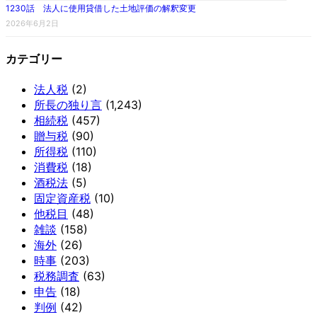
1230話 法人に使用貸借した土地評価の解釈変更
2026年6月2日
カテゴリー
法人税
(2)
所長の独り言
(1,243)
相続税
(457)
贈与税
(90)
所得税
(110)
消費税
(18)
酒税法
(5)
固定資産税
(10)
他税目
(48)
雑談
(158)
海外
(26)
時事
(203)
税務調査
(63)
申告
(18)
判例
(42)