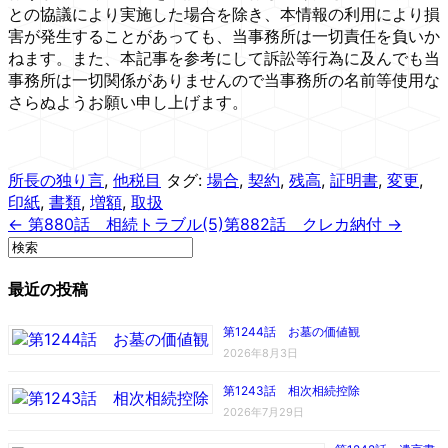
との協議により実施した場合を除き、本情報の利用により損
害が発生することがあっても、当事務所は一切責任を負いか
ねます。また、本記事を参考にして訴訟等行為に及んでも当
事務所は一切関係がありませんので当事務所の名前等使用な
さらぬようお願い申し上げます。
所長の独り言
,
他税目
タグ:
場合
,
契約
,
残高
,
証明書
,
変更
,
印紙
,
書類
,
増額
,
取扱
← 第880話 相続トラブル(5)
第882話 クレカ納付 →
最近の投稿
第1244話 お墓の価値観
2026年8月3日
第1243話 相次相続控除
2026年7月29日