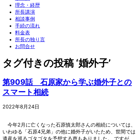
理念・経歴
所長講演
相談事例
手続の流れ
料金表
所長の独り言
お問合せ
タグ付きの投稿 ‘婚外子’
第909話 石原家から学ぶ婚外子との
スマート相続
2022年8月24日
今年2月に亡くなった石原慎太郎さんの相続については、
いわゆる「石原4兄弟」の他に婚外子がいたため、世間では
遺産を巡るゴタゴタを予想する声もありました。 ですが、