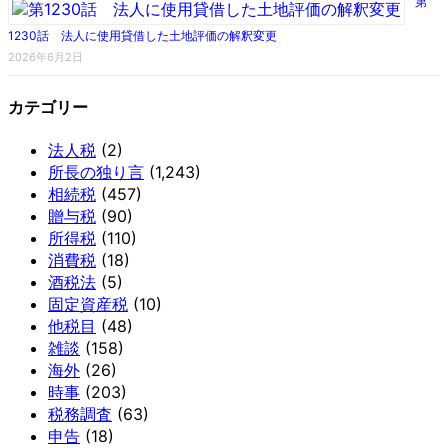
第
1230話 法人に使用貸借した土地評価の解釈変更
2026年6月2日
カテゴリー
法人税
(2)
所長の独り言
(1,243)
相続税
(457)
贈与税
(90)
所得税
(110)
消費税
(18)
酒税法
(5)
固定資産税
(10)
他税目
(48)
雑談
(158)
海外
(26)
時事
(203)
税務調査
(63)
申告
(18)