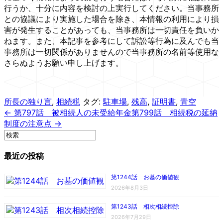
行うか、十分に内容を検討の上実行してください。当事務所
との協議により実施した場合を除き、本情報の利用により損
害が発生することがあっても、当事務所は一切責任を負いか
ねます。また、本記事を参考にして訴訟等行為に及んでも当
事務所は一切関係がありませんので当事務所の名前等使用な
さらぬようお願い申し上げます。
所長の独り言
,
相続税
タグ:
駐車場
,
残高
,
証明書
,
青空
← 第797話 被相続人の未受給年金
第799話 相続税の延納
制度の注意点 →
最近の投稿
第1244話 お墓の価値観
2026年8月3日
第1243話 相次相続控除
2026年7月29日