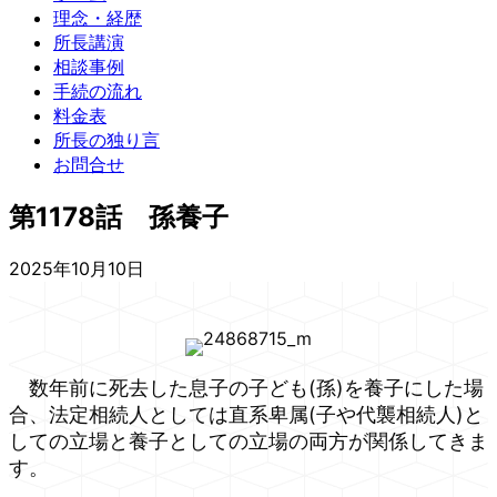
理念・経歴
所長講演
相談事例
手続の流れ
料金表
所長の独り言
お問合せ
第1178話 孫養子
2025年10月10日
数年前に死去した息子の子ども(孫)を養子にした場
合、法定相続人としては直系卑属(子や代襲相続人)と
しての立場と養子としての立場の両方が関係してきま
す。