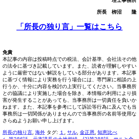
所長 栁沼 隆
「所長の独り言」一覧はこちら
免責
本記事の内容は投稿時点での税法、会計基準、会社法その他
の法令に基づき記載しています。また、読者が理解しやすい
ように厳密ではない解説をしている部分があります。本記事
に基づく情報により実務を行う場合には、専門家に相談の上
行うか、十分に内容を検討の上実行してください。当事務所
との協議により実施した場合を除き、本情報の利用により損
害が発生することがあっても、当事務所は一切責任を負いか
ねます。また、本記事を参考にして訴訟等行為に及んでも当
事務所は一切関係がありませんので当事務所の名前等使用な
さらぬようお願い申し上げます。
所長の独り言
,
海外
タグ:
１
,
サル
,
金正恩
,
知恵比べ
← 第286話 元市議長の土地相続 (2)
第288話 サルと金