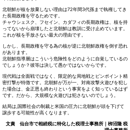
北朝鮮が核を放棄しない理由は72年間3代孫まで執権してき
た長期政権を守るためです。
チャウシェスク、フセイン、カダフィの長期政権は、核を持
ってないから崩壊したと北朝鮮は教訓に受け止めています。
これが核を手放さない最大の理由です。
しかし、長期政権を守る為の核が逆に北朝鮮政権を倒す恐れ
があります。
北朝鮮指導層はこういう危険性をどのように自覚しているの
でしょうか？彼
等は決して愚かではないからです。
現代戦は全面戦ではなく、限定的な局地戦とピンポイント精
密打撃が特徴です。北朝鮮が万が一、対南攻撃火遊びを犯し
た場合は、金正恩も終わりという事実をよく知っているはず
です。だから、大規模な火遊びは犯さないのでしょう。
結局は,国際社会の制裁と米国の圧力に北朝鮮が頭を下げて
譲歩する可能性が高くなります。
文責 仙台市で相続税に特化した税理士事務所｜栁沼隆 税
理士事務所