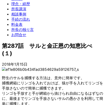
理念・経歴
所長講演
相談事例
手続の流れ
料金表
所長の独り言
お問合せ
第287話 サルと金正恩の知恵比べ
(１)
2018年1月15日
野生のサルを捕獲する方法は、意外に簡単です。
捕獲網箱にリンゴを入れておけば、猿が手を入れてリンゴを
手放さないので
簡単に捕獲できます。
リンゴを手放すと手が網箱から抜けられ自由になるはずなの
に、最後までリ
ンゴを手放さないサルの愚かさを利用して簡
単に捕獲します。