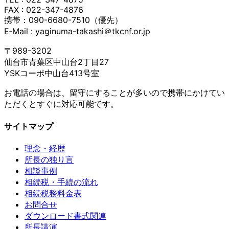
FAX : 022-347-4876
携帯：090-6680-7510（優先）
E‐Mail : yaginuma-takashi＠tkcnf.or.jp
〒989-3202
仙台市青葉区中山台2丁目27
YSKコーポ中山台413号室
お電話の場合は、留守にすることが多いので携帯にかけてい
ただくとすぐに対応可能です。
サイトマップ
理念・経歴
所長の独り言
相談事例
相続税・手続の流れ
相続税務料金表
お問合せ
ダウンロード書式関連
所長講演