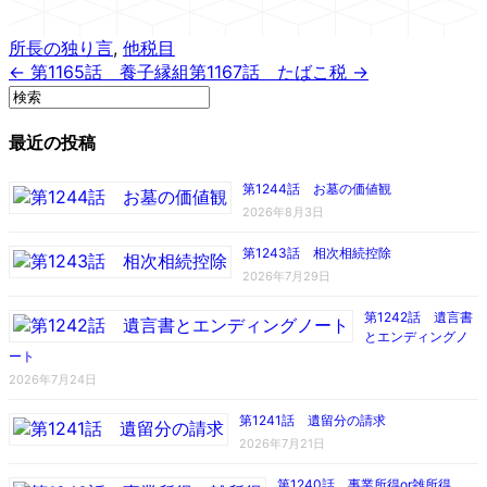
所長の独り言
,
他税目
← 第1165話 養子縁組
第1167話 たばこ税 →
最近の投稿
第1244話 お墓の価値観
2026年8月3日
第1243話 相次相続控除
2026年7月29日
第1242話 遺言書
とエンディングノ
ート
2026年7月24日
第1241話 遺留分の請求
2026年7月21日
第1240話 事業所得or雑所得