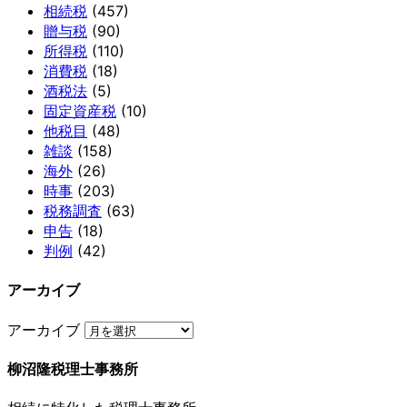
相続税
(457)
贈与税
(90)
所得税
(110)
消費税
(18)
酒税法
(5)
固定資産税
(10)
他税目
(48)
雑談
(158)
海外
(26)
時事
(203)
税務調査
(63)
申告
(18)
判例
(42)
アーカイブ
アーカイブ
柳沼隆税理士事務所