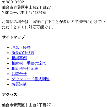
〒989-3202
仙台市青葉区中山台2丁目27
YSKコーポ中山台413号室
お電話の場合は、留守にすることが多いので携帯にかけてい
ただくとすぐに対応可能です。
サイトマップ
理念・経歴
所長の独り言
相談事例
相続税・手続の流れ
相続税務料金表
お問合せ
ダウンロード書式関連
所長講演
アクセス
仙台市青葉区中山台2丁目27