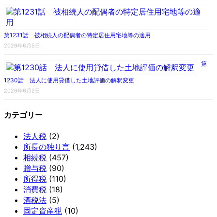
第1231話 被相続人の配偶者の特定居住用宅地等の適用
2026年6月5日
第
1230話 法人に使用貸借した土地評価の解釈変更
2026年6月2日
カテゴリー
法人税
(2)
所長の独り言
(1,243)
相続税
(457)
贈与税
(90)
所得税
(110)
消費税
(18)
酒税法
(5)
固定資産税
(10)