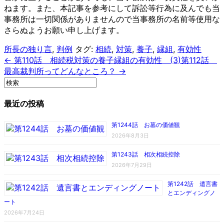
ねます。また、本記事を参考にして訴訟等行為に及んでも当
事務所は一切関係がありませんので当事務所の名前等使用な
さらぬようお願い申し上げます。
所長の独り言
,
判例
タグ:
相続
,
対策
,
養子
,
縁組
,
有効性
← 第110話 相続税対策の養子縁組の有効性 (3)
第112話
最高裁判所ってどんなところ？ →
最近の投稿
第1244話 お墓の価値観
2026年8月3日
第1243話 相次相続控除
2026年7月29日
第1242話 遺言書
とエンディングノ
ート
2026年7月24日