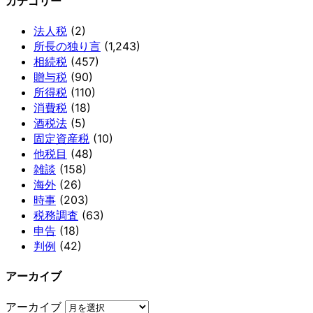
カテゴリー
法人税
(2)
所長の独り言
(1,243)
相続税
(457)
贈与税
(90)
所得税
(110)
消費税
(18)
酒税法
(5)
固定資産税
(10)
他税目
(48)
雑談
(158)
海外
(26)
時事
(203)
税務調査
(63)
申告
(18)
判例
(42)
アーカイブ
アーカイブ