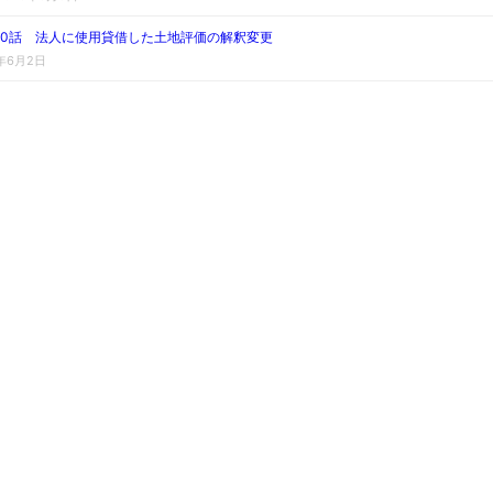
230話 法人に使用貸借した土地評価の解釈変更
6年6月2日