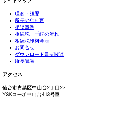
サイトマップ
理念・経歴
所長の独り言
相談事例
相続税・手続の流れ
相続税務料金表
お問合せ
ダウンロード書式関連
所長講演
アクセス
仙台市青葉区中山台2丁目27
YSKコーポ中山台413号室