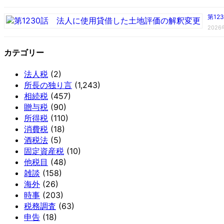
第1
202
カテゴリー
法人税
(2)
所長の独り言
(1,243)
相続税
(457)
贈与税
(90)
所得税
(110)
消費税
(18)
酒税法
(5)
固定資産税
(10)
他税目
(48)
雑談
(158)
海外
(26)
時事
(203)
税務調査
(63)
申告
(18)