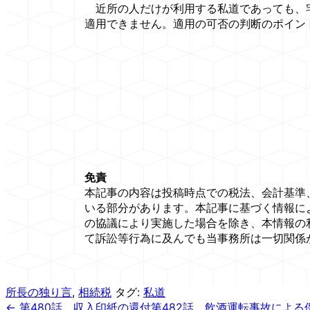
近所の人だけが利用する私道であっても、宅
適用できません。適用の可否の判断のポイン
免責
本記事の内容は投稿時点での税法、会計基準
いる部分があります。本記事に基づく情報に
の協議により実施した場合を除き、本情報の
て訴訟等行為に及んでも当事務所は一切関係
所長の独り言
,
相続税
タグ:
私道
← 第480話 収入印紙の還付
第482話 飲酒運転事故による