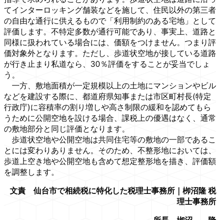
てインターロッキング舗装などを施して、住民以外の第三者
の自由な通行に供えるもので「利用制約のある宅地」として
評価します。不特定多数が通行可能であり、事実上、道路と
同様に扱われている場合には、価額をつけません。つまり評
価対象外となります。ただし、歩道状空地が接している道路
が行き止まり私道なら、30％評価をすることが妥当でしょ
う。
一方、敷地面積が一定規模以上の土地にマンションやビル
などを建設する際に、都道府県知事または市区町村長(特定
行政庁)に容積率の割り増しや高さ制限の緩和を認めてもら
うために公開空地を設ける場合、課税上の優遇はなく、通常
の敷地部分と同じ評価となります。
歩道状空地や公開空地は共同住宅等の敷地の一部であるこ
とには変わりありません。そのため、不整形地においては、
歩道上空き地や公開空地も含めて想定整形地を描き、評価額
を調整します。
文責 仙台市で相続税に特化した税理士事務所｜栁沼隆 税
理士事務所
所長 栁沼 隆