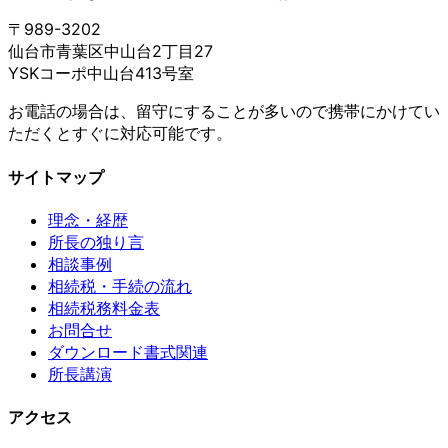
〒989-3202
仙台市青葉区中山台2丁目27
YSKコーポ中山台413号室
お電話の場合は、留守にすることが多いので携帯にかけてい
ただくとすぐに対応可能です。
サイトマップ
理念・経歴
所長の独り言
相談事例
相続税・手続の流れ
相続税務料金表
お問合せ
ダウンロード書式関連
所長講演
アクセス