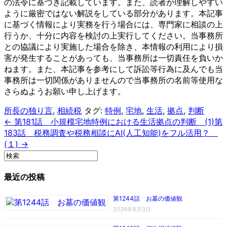
の法令に基づき記載しています。また、読者が理解しやすい
ように厳密ではない解説をしている部分があります。本記事
に基づく情報により実務を行う場合には、専門家に相談の上
行うか、十分に内容を検討の上実行してください。当事務所
との協議により実施した場合を除き、本情報の利用により損
害が発生することがあっても、当事務所は一切責任を負いか
ねます。また、本記事を参考にして訴訟等行為に及んでも当
事務所は一切関係がありませんので当事務所の名前等使用な
さらぬようお願い申し上げます。
所長の独り言
,
相続税
タグ:
特例
,
宅地
,
生活
,
拠点
,
判断
← 第181話 小規模宅地特例における生活拠点の判断 (1)
第
183話 税務調査や税務相談にAI(人工知能)をフル活用？
(１) →
最近の投稿
第1244話 お墓の価値観
2026年8月3日