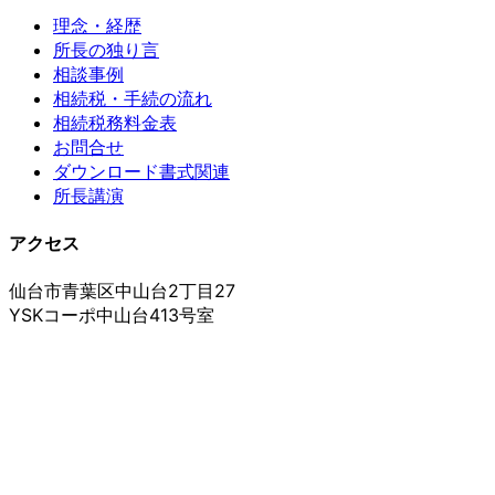
理念・経歴
所長の独り言
相談事例
相続税・手続の流れ
相続税務料金表
お問合せ
ダウンロード書式関連
所長講演
アクセス
仙台市青葉区中山台2丁目27
YSKコーポ中山台413号室