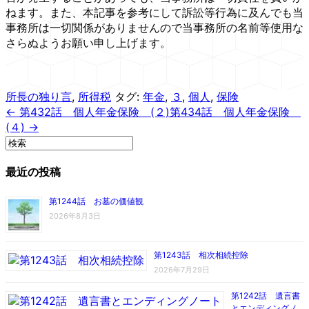
ねます。また、本記事を参考にして訴訟等行為に及んでも当
事務所は一切関係がありませんので当事務所の名前等使用な
さらぬようお願い申し上げます。
所長の独り言
,
所得税
タグ:
年金
,
３
,
個人
,
保険
← 第432話 個人年金保険 (２)
第434話 個人年金保険
(４) →
最近の投稿
第1244話 お墓の価値観
2026年8月3日
第1243話 相次相続控除
2026年7月29日
第1242話 遺言書
とエンディングノ