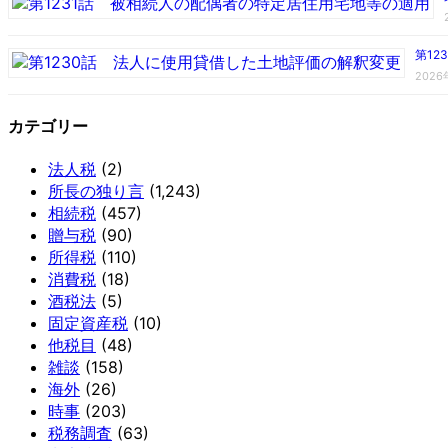
第1
202
カテゴリー
法人税
(2)
所長の独り言
(1,243)
相続税
(457)
贈与税
(90)
所得税
(110)
消費税
(18)
酒税法
(5)
固定資産税
(10)
他税目
(48)
雑談
(158)
海外
(26)
時事
(203)
税務調査
(63)