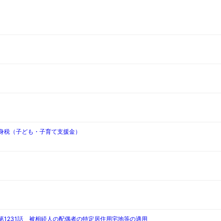
独身税（子ども・子育て支援金）
第1231話 被相続人の配偶者の特定居住用宅地等の適用