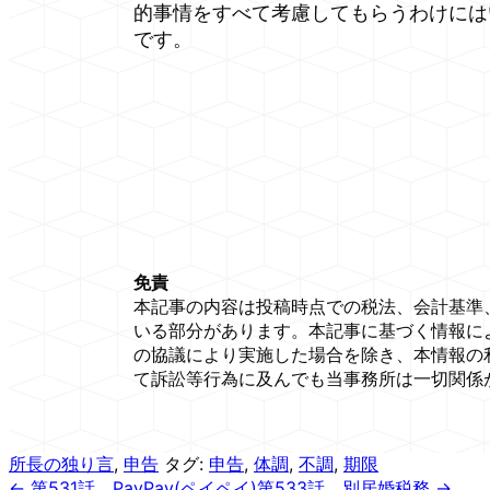
的事情をすべて考慮してもらうわけには
です。
免責
本記事の内容は投稿時点での税法、会計基準
いる部分があります。本記事に基づく情報に
の協議により実施した場合を除き、本情報の
て訴訟等行為に及んでも当事務所は一切関係
所長の独り言
,
申告
タグ:
申告
,
体調
,
不調
,
期限
← 第531話 PayPay(ペイペイ)
第533話 別居婚税務 →