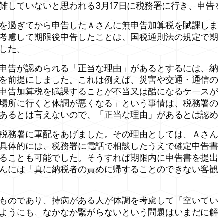
雑していないと思われる3月17日に税務署に行き、申告
を過ぎてから申告したＡさんに無申告加算税を賦課しま
考慮して期限後申告したことは、国税通則法の規定で期
した。
申告が認められる「正当な理由」があるとするには、納
を前提にしました。これは例えば、災害や交通・通信の
申告加算税を賦課することが不当又は酷になるケースが
場所に行くと体調が悪くなる」という事情は、税務署の
あるとは言えないので、「正当な理由」があるとは認め
税務署に軍配をあげました。その理由としては、Ａさん
具体的には、税務署に電話で相談したうえで確定申告書
ることも可能でした。そうすれば期限内に申告書を提出
んには「真に納税者の責めに帰することのできない客観
ものであり、持病がある人が体調を考慮して「空いてい
ようにも、なかなか繋がらないという問題はいまだに解