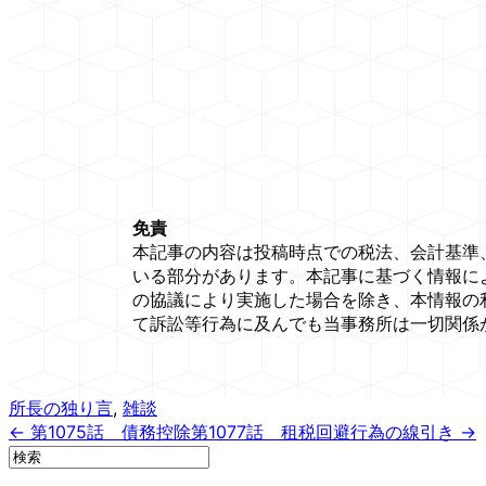
免責
本記事の内容は投稿時点での税法、会計基準
いる部分があります。本記事に基づく情報に
の協議により実施した場合を除き、本情報の
て訴訟等行為に及んでも当事務所は一切関係
所長の独り言
,
雑談
← 第1075話 債務控除
第1077話 租税回避行為の線引き →