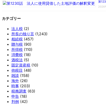
第1
202
カテゴリー
法人税
(2)
所長の独り言
(1,243)
相続税
(457)
贈与税
(90)
所得税
(110)
消費税
(18)
酒税法
(5)
固定資産税
(10)
他税目
(48)
雑談
(158)
海外
(26)
時事
(203)
税務調査
(63)
申告
(18)
判例
(42)