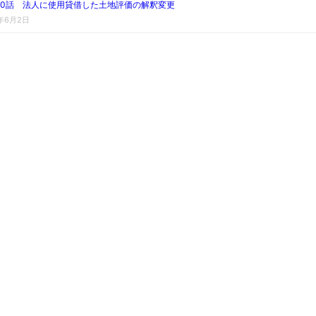
230話 法人に使用貸借した土地評価の解釈変更
6年6月2日