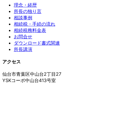
理念・経歴
所長の独り言
相談事例
相続税・手続の流れ
相続税務料金表
お問合せ
ダウンロード書式関連
所長講演
アクセス
仙台市青葉区中山台2丁目27
YSKコーポ中山台413号室