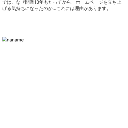
では、なぜ開業13年もたってから、ホームページを立ち上
げる気持ちになったのか…これには理由があります。
ホームページを立ち上げる気持ちになった理由
平成２５年度税制改正により平成２７年１月１日以降の相続から相
続税の取り扱いが大きく変わることになりました。
基礎控除額が6割に縮小されることになったのです。
基礎控除額は、相続税の申告が必要になるかどうかのボーダーライ
ンです。
遺産が基礎控除額以下の場合には、相続税の申告は必要ありません
が、逆に遺産が基礎控除を超える場合には、相続税の申告が必要に
なります。
基礎控除額は約２０年ぶりの改正となり、まさに大改正といっても
いい内容です。
改正前は、「バブル経済の過熱による地価の高騰」により平成6年ま