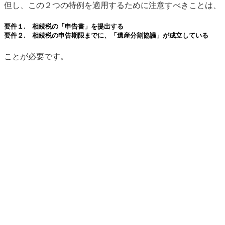
但し、この２つの特例を適用するために注意すべきことは、
要件１.
相続税の「申告書」を提出する
要件２.
相続税の申告期限までに、「遺産分割協議」が成立している
ことが必要です。
でも、考えてみてください。
相続税法を理解していないだけで本来受けられるべき優遇処
置も受けられずに高い相続税を支払う人がいるということ
は、そもそも憲法の応能負担原則の趣旨に反するのではない
かという点であります。
この応能負担原則の法的根拠は、憲法13条（個人の尊
重）、14条（法の下の平等）、25条（生存権の保障）、29
条（財産権の保障）等であります。
中には、先祖代々の土地を相続され、現預金のない状況で
高い相続税を支払わされる方も多いと聞きます。
このような状況下で、私の会計事務所は、理念に基づき、
一定の要件に該当される方には、特別に割引料金設定をさせ