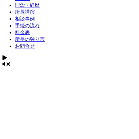
理念・経歴
所長講演
相談事例
手続の流れ
料金表
所長の独り言
お問合せ
相続税に強い税理士
事務所
相続税の事なら栁沼隆税理士事務所にお任せ下さい
もちろん、法人・個人の申告もおまかせください