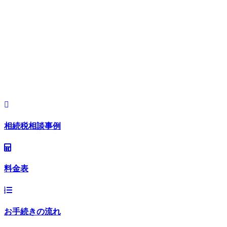
ていただき、このような会計事務所があるということを広く
社会に知っていただきたく又社会に貢献していきたいと、ホ
ームページを立ち上げることに至りました。
ホームページを通じて常に新しい情報をご提供することがで
きればと思っております。
今後とも、末永くお付き合いいただけますよう、宜しくお願
い申し上げます。
相続税相談事例
料金表
お手続きの流れ