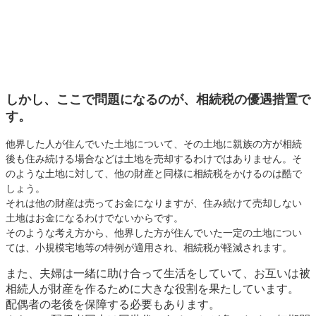
で基礎控除額が拡大され続けてきました。
しかし、ご存じのようにその後バブル経済は崩壊し、地価は概ね下
落傾向にあります。
結果として相続税が課税される人の割合が大幅に低下し続けてきま
した。この状況を踏まえ、今回の改正に至ったわけであります。
しかし、ここで問題になるのが、相続税の優遇措置で
す。
他界した人が住んでいた土地について、その土地に親族の方が相続
後も住み続ける場合などは土地を売却するわけではありません。そ
のような土地に対して、他の財産と同様に相続税をかけるのは酷で
しょう。
それは他の財産は売ってお金になりますが、住み続けて売却しない
土地はお金になるわけでないからです。
そのような考え方から、他界した方が住んでいた一定の土地につい
ては、小規模宅地等の特例が適用され、相続税が軽減されます。
また、夫婦は一緒に助け合って生活をしていて、お互いは被
相続人が財産を作るために大きな役割を果たしています。
配偶者の老後を保障する必要もあります。