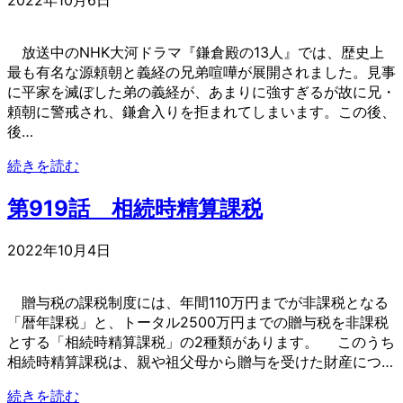
2022年10月6日
放送中のNHK大河ドラマ『鎌倉殿の13人』では、歴史上
最も有名な源頼朝と義経の兄弟喧嘩が展開されました。見事
に平家を滅ぼした弟の義経が、あまりに強すぎるが故に兄・
頼朝に警戒され、鎌倉入りを拒まれてしまいます。この後、
後…
続きを読む
第919話 相続時精算課税
2022年10月4日
贈与税の課税制度には、年間110万円までが非課税となる
「暦年課税」と、トータル2500万円までの贈与税を非課税
とする「相続時精算課税」の2種類があります。 このうち
相続時精算課税は、親や祖父母から贈与を受けた財産につ…
続きを読む