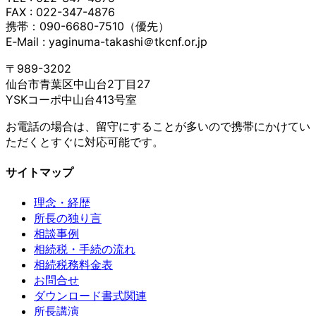
FAX : 022-347-4876
携帯：090-6680-7510（優先）
E‐Mail : yaginuma-takashi＠tkcnf.or.jp
〒989-3202
仙台市青葉区中山台2丁目27
YSKコーポ中山台413号室
お電話の場合は、留守にすることが多いので携帯にかけてい
ただくとすぐに対応可能です。
サイトマップ
理念・経歴
所長の独り言
相談事例
相続税・手続の流れ
相続税務料金表
お問合せ
ダウンロード書式関連
所長講演