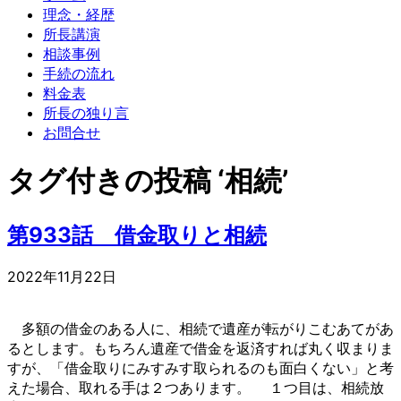
理念・経歴
所長講演
相談事例
手続の流れ
料金表
所長の独り言
お問合せ
タグ付きの投稿 ‘相続’
第933話 借金取りと相続
2022年11月22日
多額の借金のある人に、相続で遺産が転がりこむあてがあ
るとします。もちろん遺産で借金を返済すれば丸く収まりま
すが、「借金取りにみすみす取られるのも面白くない」と考
えた場合、取れる手は２つあります。 １つ目は、相続放